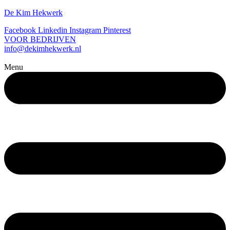
De Kim Hekwerk
Facebook
Linkedin
Instagram
Pinterest
VOOR BEDRIJVEN
info@dekimhekwerk.nl
Menu