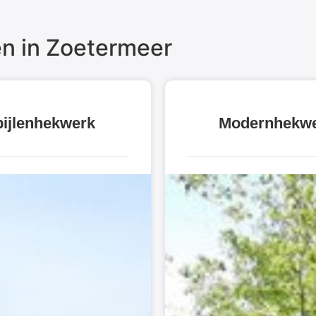
n in Zoetermeer
ijlenhekwerk
Modernhekw