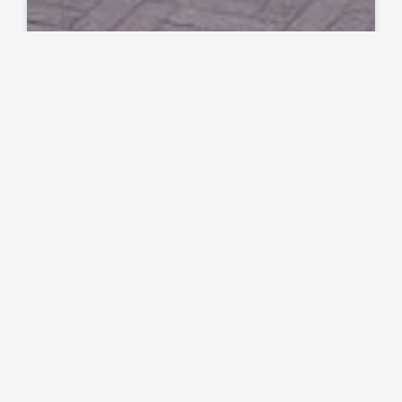
SPIJLENHEKWERK​
Modernhekwerk