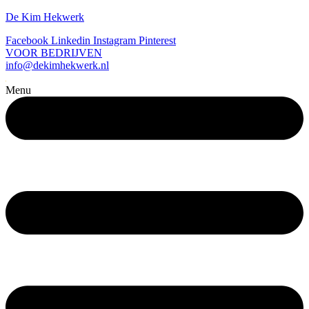
De Kim Hekwerk
Facebook
Linkedin
Instagram
Pinterest
VOOR BEDRIJVEN
info@dekimhekwerk.nl
Menu