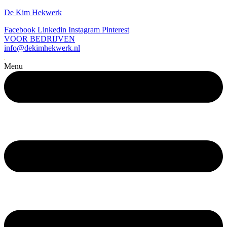
De Kim Hekwerk
Facebook
Linkedin
Instagram
Pinterest
VOOR BEDRIJVEN
info@dekimhekwerk.nl
Menu