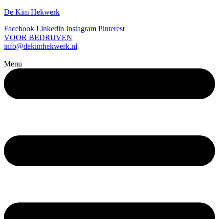
De Kim Hekwerk
Facebook
Linkedin
Instagram
Pinterest
VOOR BEDRIJVEN
info@dekimhekwerk.nl
Menu