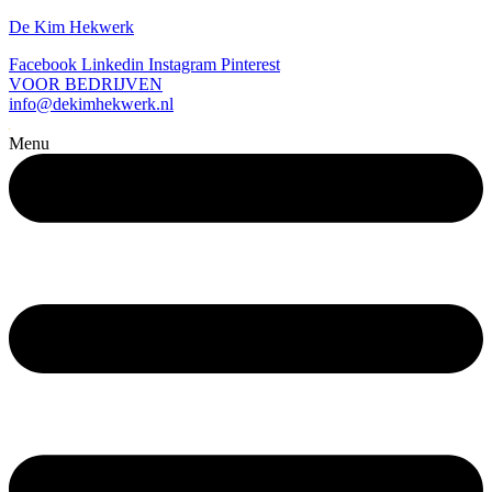
De Kim Hekwerk
Facebook
Linkedin
Instagram
Pinterest
VOOR BEDRIJVEN
info@dekimhekwerk.nl
Menu